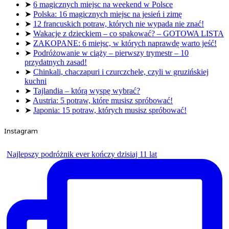
➤
6 magicznych miejsc na weekend w Polsce
➤
Polska: 16 magicznych miejsc na jesień i zimę
➤
12 francuskich potraw, których nie wypada nie znać!
➤
Wakacje z dzieckiem – co spakować? – GOTOWA LISTA
➤
ZAKOPANE: 6 miejsc, w których naprawdę warto jeść!
➤
Podróżowanie w ciąży – pierwszy trymestr – 10
przydatnych zasad!
➤
Chinkali, chaczapuri i czurczchele, czyli w gruzińskiej
kuchni
➤
Tajlandia – którą wyspę wybrać?
➤
Austria: 5 potraw, które musisz spróbować!
➤
Japonia: 15 potraw, których musisz spróbować!
Instagram
Najlepszy podróżnik ever kończy dzisiaj 11 lat