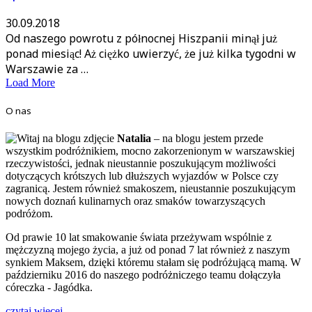
30.09.2018
Od naszego powrotu z północnej Hiszpanii minął już
ponad miesiąc! Aż ciężko uwierzyć, że już kilka tygodni w
Warszawie za …
Load More
O nas
Natalia
– na blogu jestem przede
wszystkim podróżnikiem, mocno zakorzenionym w warszawskiej
rzeczywistości, jednak nieustannie poszukującym możliwości
dotyczących krótszych lub dłuższych wyjazdów w Polsce czy
zagranicą. Jestem również smakoszem, nieustannie poszukującym
nowych doznań kulinarnych oraz smaków towarzyszących
podróżom.
Od prawie 10 lat smakowanie świata przeżywam wspólnie z
mężczyzną mojego życia, a już od ponad 7 lat również z naszym
synkiem Maksem, dzięki któremu stałam się podróżującą mamą. W
październiku 2016 do naszego podróżniczego teamu dołączyła
córeczka - Jagódka.
czytaj więcej