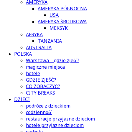
AMERYKA
AMERYKA PÓŁNOCNA
USA
AMERYKA ŚRODKOWA
MEKSYK
AFRYKA
TANZANIA
AUSTRALIA
POLSKA
Warszawa – gdzie zjeść?
magiczne miejsca
hotele
GDZIE ZJEŚĆ?
CO ZOBACZYĆ?
CITY BREAKS
DZIECI
podróże z dzieckiem
codzienność
restauracje przyjazne dzieciom
hotele przyjazne dzieciom
gadżety