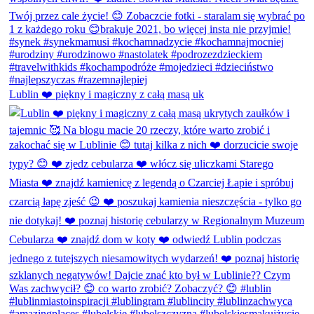
Lublin ❤️ piękny i magiczny z całą masą uk