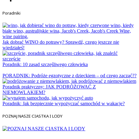
Poradniki
Jak dobrać WINO do potrawy? Sprawdź, czego jeszcze nie
wiedziałeś!
Poradnik: 10 zasad szczęśliwego człowieka
PORADNIK: Podróże egzotyczne z dzieckiem – od czego zacząć??
Poradnik praktyczny: JAK PODRÓŻOWAĆ Z
NIEMOWLAKIEM?
Poradnik: Jak bezpiecznie wypożyczać samochód w wakacje?
POZNAJ NASZE CIASTKA I LODY