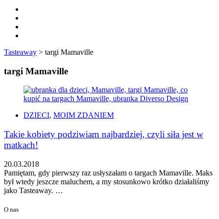
Tasteaway
>
targi Mamaville
targi Mamaville
DZIECI
,
MOIM ZDANIEM
Takie kobiety podziwiam najbardziej, czyli siła jest w
matkach!
20.03.2018
Pamiętam, gdy pierwszy raz usłyszałam o targach Mamaville. Maks
był wtedy jeszcze maluchem, a my stosunkowo krótko działaliśmy
jako Tasteaway. …
O nas