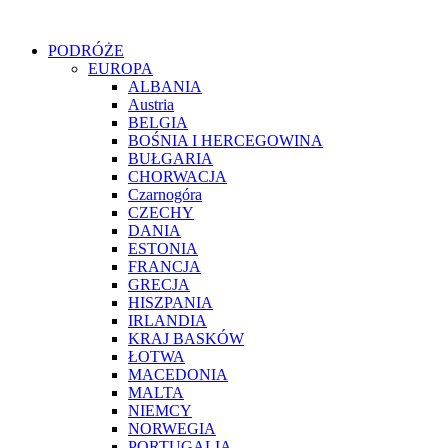
PODRÓŻE
EUROPA
ALBANIA
Austria
BELGIA
BOŚNIA I HERCEGOWINA
BUŁGARIA
CHORWACJA
Czarnogóra
CZECHY
DANIA
ESTONIA
FRANCJA
GRECJA
HISZPANIA
IRLANDIA
KRAJ BASKÓW
ŁOTWA
MACEDONIA
MALTA
NIEMCY
NORWEGIA
PORTUGALIA