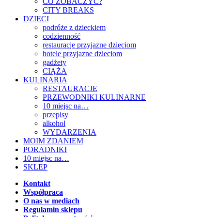
CO ZOBACZYĆ?
CITY BREAKS
DZIECI
podróże z dzieckiem
codzienność
restauracje przyjazne dzieciom
hotele przyjazne dzieciom
gadżety
CIĄŻA
KULINARIA
RESTAURACJE
PRZEWODNIKI KULINARNE
10 miejsc na…
przepisy
alkohol
WYDARZENIA
MOIM ZDANIEM
PORADNIKI
10 miejsc na…
SKLEP
Kontakt
Współpraca
O nas w mediach
Regulamin sklepu