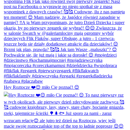
Hey Roztocze ❤️😊 miło Cię poznać! 😊