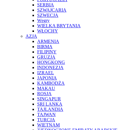
SERBIA
SZWAJCARIA
SZWECJA
Węgry
WIELKA BRYTANIA
WŁOCHY
AZJA
ARMENIA
BIRMA
FILIPINY
GRUZJA
HONGKONG
INDONEZJA
IZRAEL
JAPONIA
KAMBODŻA
MAKAU
ROSJA
SINGAPUR
SRI LANKA
TAJLANDIA
TAJWAN
TURCJA
WIETNAM