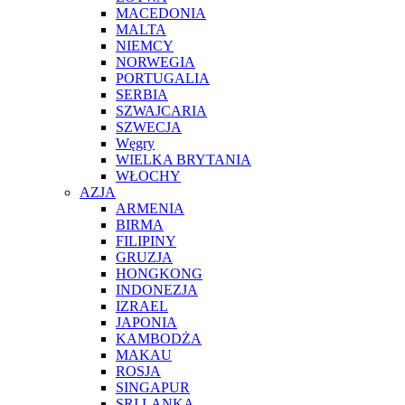
MACEDONIA
MALTA
NIEMCY
NORWEGIA
PORTUGALIA
SERBIA
SZWAJCARIA
SZWECJA
Węgry
WIELKA BRYTANIA
WŁOCHY
AZJA
ARMENIA
BIRMA
FILIPINY
GRUZJA
HONGKONG
INDONEZJA
IZRAEL
JAPONIA
KAMBODŻA
MAKAU
ROSJA
SINGAPUR
SRI LANKA