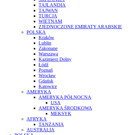
TAJLANDIA
TAJWAN
TURCJA
WIETNAM
ZJEDNOCZONE EMIRATY ARABSKIE
POLSKA
Kraków
Lublin
Zakopane
Warszawa
Kazimierz Dolny
Łódź
Poznań
Wrocław
Gdańsk
Katowice
AMERYKA
AMERYKA PÓŁNOCNA
USA
AMERYKA ŚRODKOWA
MEKSYK
AFRYKA
TANZANIA
AUSTRALIA