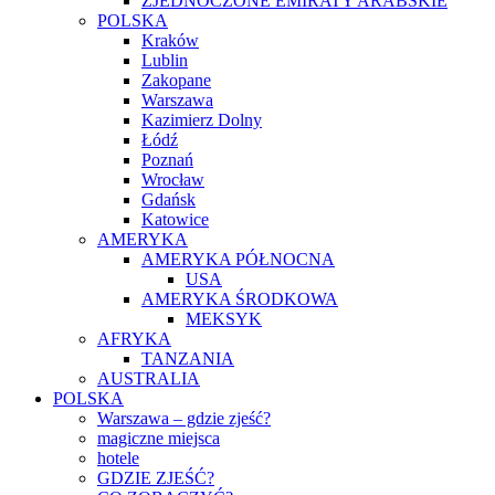
ZJEDNOCZONE EMIRATY ARABSKIE
POLSKA
Kraków
Lublin
Zakopane
Warszawa
Kazimierz Dolny
Łódź
Poznań
Wrocław
Gdańsk
Katowice
AMERYKA
AMERYKA PÓŁNOCNA
USA
AMERYKA ŚRODKOWA
MEKSYK
AFRYKA
TANZANIA
AUSTRALIA
POLSKA
Warszawa – gdzie zjeść?
magiczne miejsca
hotele
GDZIE ZJEŚĆ?