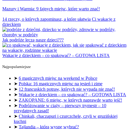
Mazury i Warmia: 9 fajnych miejsc, które warto znać!
14 rzeczy, o których zapominasz, a które ułatwią Ci wakacje z
dzieckiem
Jak podróże leczą nasze dzieci???
Wakacje z dzieckiem – co spakować? – GOTOWA LISTA
Najpopularniejsze
➤
6 magicznych miejsc na weekend w Polsce
➤
Polska: 16 magicznych miejsc na jesień i zimę
➤
12 francuskich potraw, których nie wypada nie znać!
➤
Wakacje z dzieckiem – co spakować? – GOTOWA LISTA
➤
ZAKOPANE: 6 miejsc, w których naprawdę warto jeść!
➤
Podróżowanie w ciąży – pierwszy trymestr – 10
przydatnych zasad!
➤
Chinkali, chaczapuri i czurczchele, czyli w gruzińskiej
kuchni
➤
Tajlandia – którą wyspę wybrać?