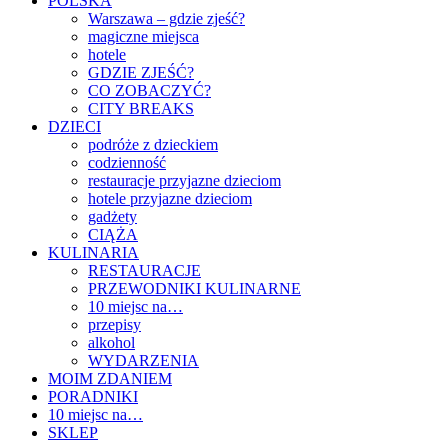
POLSKA
Warszawa – gdzie zjeść?
magiczne miejsca
hotele
GDZIE ZJEŚĆ?
CO ZOBACZYĆ?
CITY BREAKS
DZIECI
podróże z dzieckiem
codzienność
restauracje przyjazne dzieciom
hotele przyjazne dzieciom
gadżety
CIĄŻA
KULINARIA
RESTAURACJE
PRZEWODNIKI KULINARNE
10 miejsc na…
przepisy
alkohol
WYDARZENIA
MOIM ZDANIEM
PORADNIKI
10 miejsc na…
SKLEP