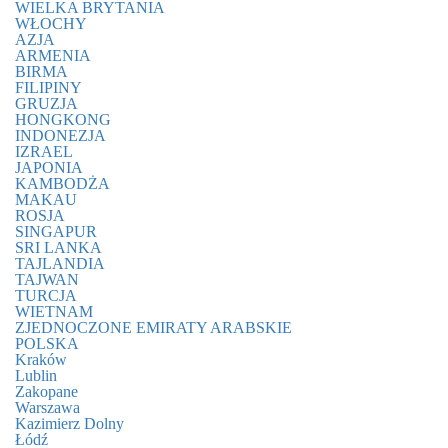
WIELKA BRYTANIA
WŁOCHY
AZJA
ARMENIA
BIRMA
FILIPINY
GRUZJA
HONGKONG
INDONEZJA
IZRAEL
JAPONIA
KAMBODŻA
MAKAU
ROSJA
SINGAPUR
SRI LANKA
TAJLANDIA
TAJWAN
TURCJA
WIETNAM
ZJEDNOCZONE EMIRATY ARABSKIE
POLSKA
Kraków
Lublin
Zakopane
Warszawa
Kazimierz Dolny
Łódź