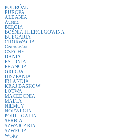
PODRÓŻE
EUROPA
ALBANIA
Austria
BELGIA
BOŚNIA I HERCEGOWINA
BUŁGARIA
CHORWACJA
Czarnogóra
CZECHY
DANIA
ESTONIA
FRANCJA
GRECJA
HISZPANIA
IRLANDIA
KRAJ BASKÓW
ŁOTWA
MACEDONIA
MALTA
NIEMCY
NORWEGIA
PORTUGALIA
SERBIA
SZWAJCARIA
SZWECJA
Węgry