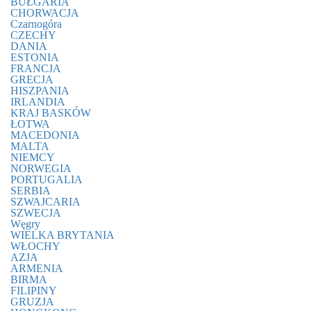
BUŁGARIA
CHORWACJA
Czarnogóra
CZECHY
DANIA
ESTONIA
FRANCJA
GRECJA
HISZPANIA
IRLANDIA
KRAJ BASKÓW
ŁOTWA
MACEDONIA
MALTA
NIEMCY
NORWEGIA
PORTUGALIA
SERBIA
SZWAJCARIA
SZWECJA
Węgry
WIELKA BRYTANIA
WŁOCHY
AZJA
ARMENIA
BIRMA
FILIPINY
GRUZJA