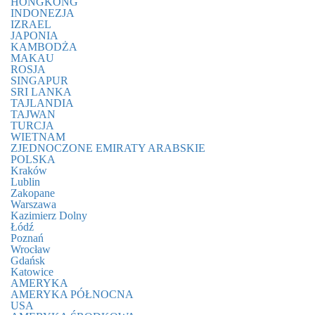
HONGKONG
INDONEZJA
IZRAEL
JAPONIA
KAMBODŻA
MAKAU
ROSJA
SINGAPUR
SRI LANKA
TAJLANDIA
TAJWAN
TURCJA
WIETNAM
ZJEDNOCZONE EMIRATY ARABSKIE
POLSKA
Kraków
Lublin
Zakopane
Warszawa
Kazimierz Dolny
Łódź
Poznań
Wrocław
Gdańsk
Katowice
AMERYKA
AMERYKA PÓŁNOCNA
USA