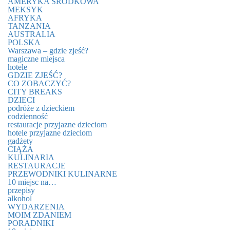
AMERYKA ŚRODKOWA
MEKSYK
AFRYKA
TANZANIA
AUSTRALIA
POLSKA
Warszawa – gdzie zjeść?
magiczne miejsca
hotele
GDZIE ZJEŚĆ?
CO ZOBACZYĆ?
CITY BREAKS
DZIECI
podróże z dzieckiem
codzienność
restauracje przyjazne dzieciom
hotele przyjazne dzieciom
gadżety
CIĄŻA
KULINARIA
RESTAURACJE
PRZEWODNIKI KULINARNE
10 miejsc na…
przepisy
alkohol
WYDARZENIA
MOIM ZDANIEM
PORADNIKI