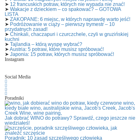
➤
12 francuskich potraw, których nie wypada nie znać!
➤
Wakacje z dzieckiem – co spakować? – GOTOWA
LISTA
➤
ZAKOPANE: 6 miejsc, w których naprawdę warto jeść!
➤
Podróżowanie w ciąży – pierwszy trymestr – 10
przydatnych zasad!
➤
Chinkali, chaczapuri i czurczchele, czyli w gruzińskiej
kuchni
➤
Tajlandia – którą wyspę wybrać?
➤
Austria: 5 potraw, które musisz spróbować!
➤
Japonia: 15 potraw, których musisz spróbować!
Instagram
Social Media
Poradniki
Jak dobrać WINO do potrawy? Sprawdź, czego jeszcze nie
wiedziałeś!
Poradnik: 10 zasad szczęśliwego człowieka