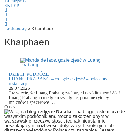
10 miejsc na…
SKLEP
Tasteaway
>
Khaiphaen
Khaiphaen
DZIECI
,
PODRÓŻE
LUANG PRABANG – co i gdzie zjeść? – polecamy
restauracje
29.07.2025
Już wiecie, że Luang Prabang zachwycił nas klimatem! Ale!
Luang Prabang to nie tylko świątynie, poranne rytuały
mnichów i spacerowe …
O nas
Natalia
– na blogu jestem przede
wszystkim podróżnikiem, mocno zakorzenionym w
warszawskiej rzeczywistości, jednak nieustannie
poszukującym możliwości dotyczących krótszych lub
dłuższych wyjazdów w Polsce czy zagranicą. Jestem