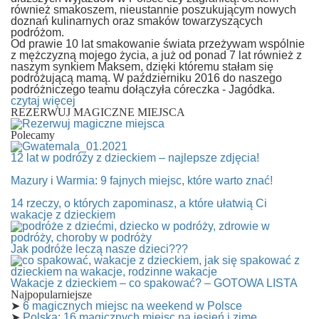
również smakoszem, nieustannie poszukującym nowych
doznań kulinarnych oraz smaków towarzyszących
podróżom.
Od prawie 10 lat smakowanie świata przeżywam wspólnie
z mężczyzną mojego życia, a już od ponad 7 lat również z
naszym synkiem Maksem, dzięki któremu stałam się
podróżującą mamą. W październiku 2016 do naszego
podróżniczego teamu dołączyła córeczka - Jagódka.
czytaj więcej
REZERWUJ MAGICZNE MIEJSCA
Polecamy
12 lat w podróży z dzieckiem – najlepsze zdjęcia!
Mazury i Warmia: 9 fajnych miejsc, które warto znać!
14 rzeczy, o których zapominasz, a które ułatwią Ci
wakacje z dzieckiem
Jak podróże leczą nasze dzieci???
Wakacje z dzieckiem – co spakować? – GOTOWA LISTA
Najpopularniejsze
➤
6 magicznych miejsc na weekend w Polsce
➤
Polska: 16 magicznych miejsc na jesień i zimę