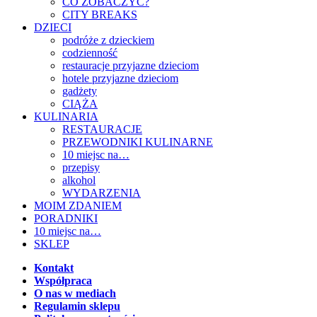
CO ZOBACZYĆ?
CITY BREAKS
DZIECI
podróże z dzieckiem
codzienność
restauracje przyjazne dzieciom
hotele przyjazne dzieciom
gadżety
CIĄŻA
KULINARIA
RESTAURACJE
PRZEWODNIKI KULINARNE
10 miejsc na…
przepisy
alkohol
WYDARZENIA
MOIM ZDANIEM
PORADNIKI
10 miejsc na…
SKLEP
Kontakt
Współpraca
O nas w mediach
Regulamin sklepu