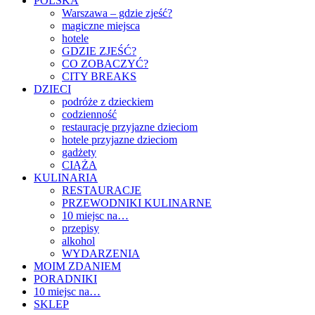
POLSKA
Warszawa – gdzie zjeść?
magiczne miejsca
hotele
GDZIE ZJEŚĆ?
CO ZOBACZYĆ?
CITY BREAKS
DZIECI
podróże z dzieckiem
codzienność
restauracje przyjazne dzieciom
hotele przyjazne dzieciom
gadżety
CIĄŻA
KULINARIA
RESTAURACJE
PRZEWODNIKI KULINARNE
10 miejsc na…
przepisy
alkohol
WYDARZENIA
MOIM ZDANIEM
PORADNIKI
10 miejsc na…
SKLEP