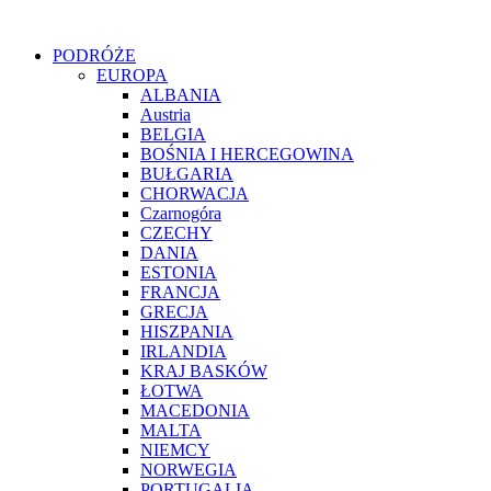
PODRÓŻE
EUROPA
ALBANIA
Austria
BELGIA
BOŚNIA I HERCEGOWINA
BUŁGARIA
CHORWACJA
Czarnogóra
CZECHY
DANIA
ESTONIA
FRANCJA
GRECJA
HISZPANIA
IRLANDIA
KRAJ BASKÓW
ŁOTWA
MACEDONIA
MALTA
NIEMCY
NORWEGIA
PORTUGALIA