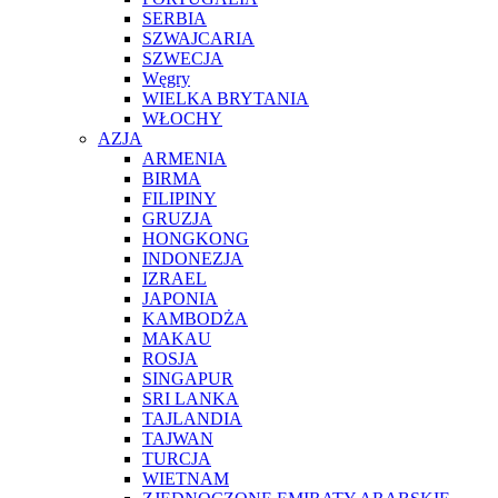
SERBIA
SZWAJCARIA
SZWECJA
Węgry
WIELKA BRYTANIA
WŁOCHY
AZJA
ARMENIA
BIRMA
FILIPINY
GRUZJA
HONGKONG
INDONEZJA
IZRAEL
JAPONIA
KAMBODŻA
MAKAU
ROSJA
SINGAPUR
SRI LANKA
TAJLANDIA
TAJWAN
TURCJA
WIETNAM