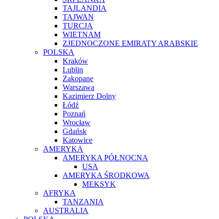
TAJLANDIA
TAJWAN
TURCJA
WIETNAM
ZJEDNOCZONE EMIRATY ARABSKIE
POLSKA
Kraków
Lublin
Zakopane
Warszawa
Kazimierz Dolny
Łódź
Poznań
Wrocław
Gdańsk
Katowice
AMERYKA
AMERYKA PÓŁNOCNA
USA
AMERYKA ŚRODKOWA
MEKSYK
AFRYKA
TANZANIA
AUSTRALIA