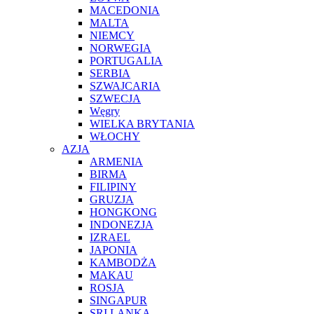
MACEDONIA
MALTA
NIEMCY
NORWEGIA
PORTUGALIA
SERBIA
SZWAJCARIA
SZWECJA
Węgry
WIELKA BRYTANIA
WŁOCHY
AZJA
ARMENIA
BIRMA
FILIPINY
GRUZJA
HONGKONG
INDONEZJA
IZRAEL
JAPONIA
KAMBODŻA
MAKAU
ROSJA
SINGAPUR
SRI LANKA