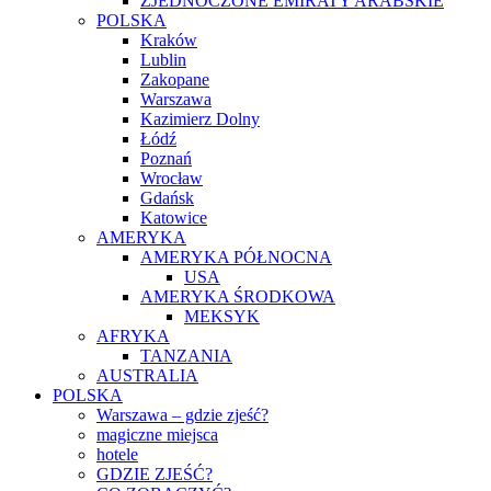
ZJEDNOCZONE EMIRATY ARABSKIE
POLSKA
Kraków
Lublin
Zakopane
Warszawa
Kazimierz Dolny
Łódź
Poznań
Wrocław
Gdańsk
Katowice
AMERYKA
AMERYKA PÓŁNOCNA
USA
AMERYKA ŚRODKOWA
MEKSYK
AFRYKA
TANZANIA
AUSTRALIA
POLSKA
Warszawa – gdzie zjeść?
magiczne miejsca
hotele
GDZIE ZJEŚĆ?