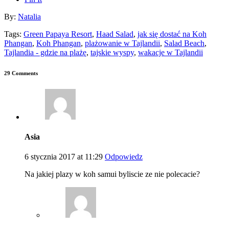
By:
Natalia
Tags:
Green Papaya Resort
,
Haad Salad
,
jak się dostać na Koh
Phangan
,
Koh Phangan
,
plażowanie w Tajlandii
,
Salad Beach
,
Tajlandia - gdzie na plażę
,
tajskie wyspy
,
wakacje w Tajlandii
29 Comments
Asia
6 stycznia 2017 at 11:29
Odpowiedz
Na jakiej plazy w koh samui byliscie ze nie polecacie?