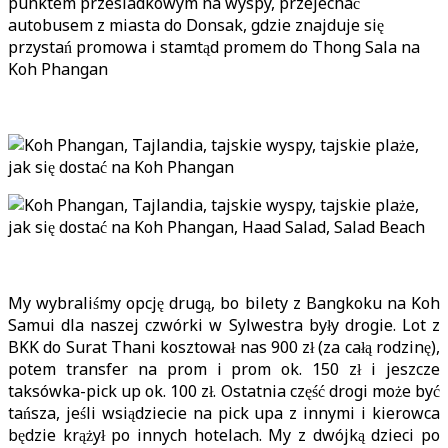
punktem przesiadkowym na wyspy, przejechać
autobusem z miasta do Donsak, gdzie znajduje się
przystań promowa i stamtąd promem do Thong Sala na
Koh Phangan
My wybraliśmy opcję drugą, bo bilety z Bangkoku na Koh
Samui dla naszej czwórki w Sylwestra były drogie. Lot z
BKK do Surat Thani kosztował nas 900 zł (za całą rodzinę),
potem transfer na prom i prom ok. 150 zł i jeszcze
taksówka-pick up ok. 100 zł. Ostatnia część drogi może być
tańsza, jeśli wsiądziecie na pick upa z innymi i kierowca
będzie krążył po innych hotelach. My z dwójką dzieci po