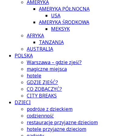
AMERYKA
AMERYKA PÓŁNOCNA
USA
AMERYKA ŚRODKOWA
MEKSYK
AFRYKA
TANZANIA
AUSTRALIA
POLSKA
Warszawa – gdzie zjeść?
magiczne miejsca
hotele
GDZIE ZJEŚĆ?
CO ZOBACZYĆ?
CITY BREAKS
DZIECI
podróże z dzieckiem
codzienność
restauracje przyjazne dzieciom
hotele przyjazne dzieciom
gadżety