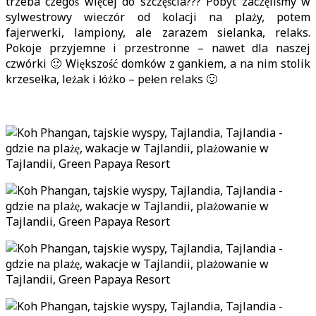
trzeba czegoś więcej do szczęścia??? Pobyt zaczęliśmy w
sylwestrowy wieczór od kolacji na plaży, potem
fajerwerki, lampiony, ale zarazem sielanka, relaks.
Pokoje przyjemne i przestronne – nawet dla naszej
czwórki 🙂 Większość domków z gankiem, a na nim stolik
krzesełka, leżak i łóżko – pełen relaks 🙂