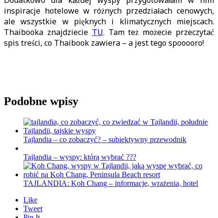
inspiracje hotelowe w różnych przedziałach cenowych,
ale wszystkie w pięknych i klimatycznych miejscach.
Thaibooka znajdziecie
TU
. Tam też możecie przeczytać
spis treści, co Thaibook zawiera – a jest tego spooooro!
Podobne wpisy
Tajlandia – co zobaczyć? – subiektywny przewodnik
Tajlandia – wyspy: którą wybrać ???
TAJLANDIA: Koh Chang – informacje, wrażenia, hotel
Like
Tweet
Pin It