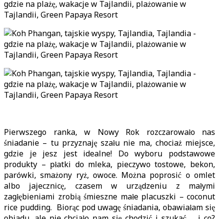
Pierwszego ranka, w Nowy Rok rozczarowało nas
śniadanie – tu przyznaję szału nie ma, chociaż miejsce,
gdzie je jesz jest idealne! Do wyboru podstawowe
produkty – płatki do mleka, pieczywo tostowe, bekon,
parówki, smażony ryż, owoce. Można poprosić o omlet
albo jajecznicę, czasem w urządzeniu z małymi
zagłębieniami zrobią śmieszne małe placuszki – coconut
rice pudding. Biorąc pod uwagę śniadania, obawiałam się
obiadu, ale nie chciało nam się chodzić i szukać … i co?