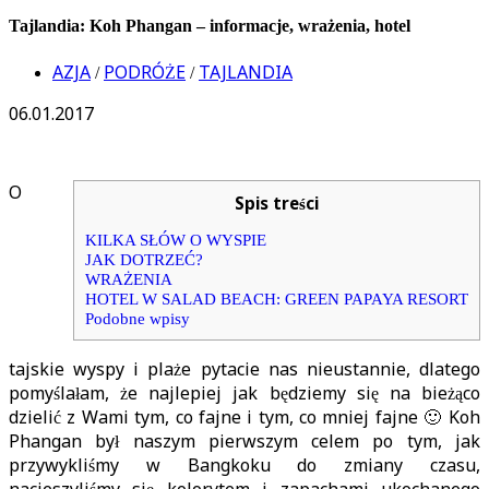
Tajlandia: Koh Phangan – informacje, wrażenia, hotel
AZJA
PODRÓŻE
TAJLANDIA
/
/
06.01.2017
O
Spis treści
KILKA SŁÓW O WYSPIE
JAK DOTRZEĆ?
WRAŻENIA
HOTEL W SALAD BEACH: GREEN PAPAYA RESORT
Podobne wpisy
tajskie wyspy i plaże pytacie nas nieustannie, dlatego
pomyślałam, że najlepiej jak będziemy się na bieżąco
dzielić z Wami tym, co fajne i tym, co mniej fajne 🙂 Koh
Phangan był naszym pierwszym celem po tym, jak
przywykliśmy w Bangkoku do zmiany czasu,
nacieszyliśmy się kolorytem i zapachami ukochanego